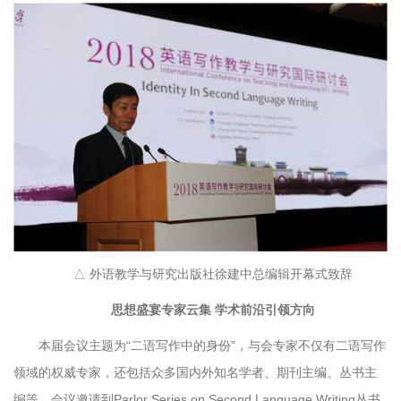
△ 外语教学与研究出版社徐建中总编辑开幕式致辞
思想盛宴专家云集 学术前沿引领方向
本届会议主题为“二语写作中的身份”，与会专家不仅有二语写作
领域的权威专家，还包括众多国内外知名学者、期刊主编、丛书主
编等。会议邀请到Parlor Series on Second Language Writing丛书