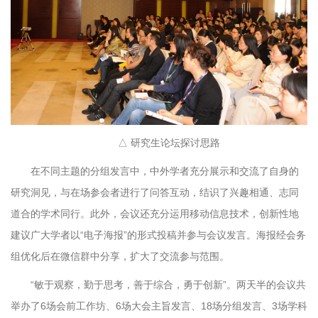
△ 研究生论坛探讨思路
在不同主题的分组发言中，中外学者充分展示和交流了自身的
研究洞见，与在场参会者进行了问答互动，结识了兴趣相通、志同
道合的学术同行。此外，会议还充分运用移动信息技术，创新性地
建议广大学者以“电子海报”的形式投稿并参与会议发言。海报经会务
组优化后在微信群中分享，扩大了交流参与范围。
“敏于观察，勤于思考，善于综合，勇于创新”。两天半的会议共
举办了6场会前工作坊、6场大会主旨发言、18场分组发言、3场学科