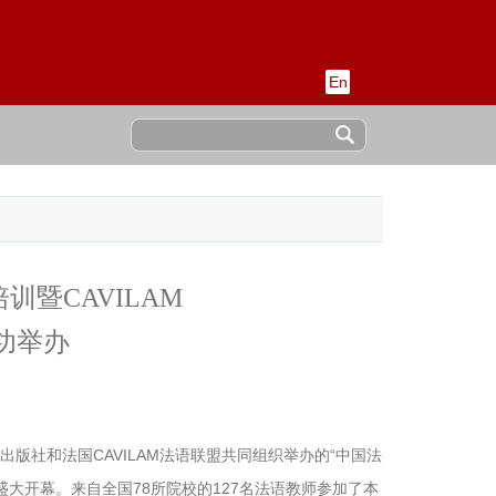
En
稿
暨CAVILAM
功举办
究出版社和法国CAVILAM法语联盟共同组织举办的“中国法
盛大开幕。来自全国78所院校的127名法语教师参加了本