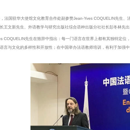
，法国驻华大使馆文化教育合作处副参赞Jean-Yves COQUELIN先生、法国
长王文新先生、外语教学与研究出版社综合语种出版分社社长彭冬林先出
-Yves COQUELIN先生在致辞中指出：每一门语言在世界上都有其独
语言与文化的多样性和开放性；在中国举办法语教师培训，有利于加强中