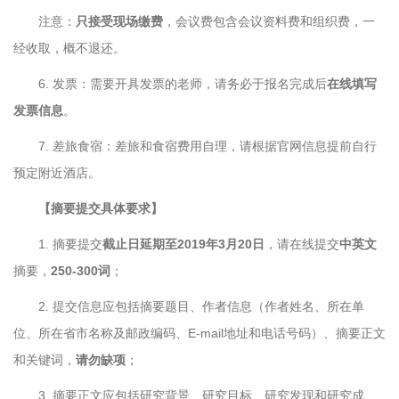
注意：
只接受现场缴费
，会议费包含会议资料费和组织费，一
经收取，概不退还。
6. 发票：需要开具发票的老师，请务必于报名完成后
在线填写
发票信息
。
7. 差旅食宿：差旅和食宿费用自理，请根据官网信息提前自行
预定附近酒店。
【摘要提交具体要求】
1. 摘要提交
截止日
延期至2019年3月20日
，请在线提交
中英文
摘要，
250-300词
；
2. 提交信息应包括摘要题目、作者信息（作者姓名、所在单
位、所在省市名称及邮政编码、E-mail地址和电话号码）、摘要正文
和关键词，
请勿缺项
；
3. 摘要正文应包括研究背景、研究目标、研究发现和研究成