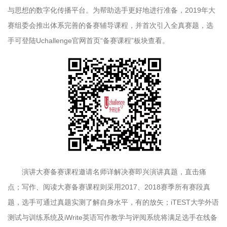
与思想的数字化传播平台。为帮助选手更好地进行准备，2019年大
赛组委会推出体系完善的备赛辅导课程，并首次引入全真赛题，选
手可登陆Uchallenge官网首页“备赛课程”板块查看。
演讲大赛备赛课程邀请名师详解决赛即兴演讲真题，直击痛
点；写作、阅读大赛备赛课程则采用2017、2018赛季所有赛段真
题，选手可通过真题实测了解自身水平，有的放矢；iTEST大学外语
测试与训练系统及iWrite英语写作教学与评阅系统将满足选手在线备