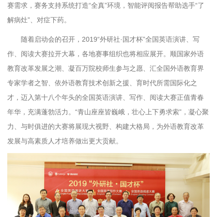
赛需求，赛务支持系统打造“全真”环境，智能评阅报告帮助选手“了
解病灶”、对症下药。
随着启动会的召开，2019“外研社·国才杯”全国英语演讲、写
作、阅读大赛拉开大幕，各地赛事组织也将相应展开。顺国家外语
教育改革发展之潮、凝百万院校师生参与之愿、汇全国外语教育界
专家学者之智、依外语教育技术创新之援、育时代所需国际化之
才，迈入第十八个年头的全国英语演讲、写作、阅读大赛正值青春
年华，充满蓬勃活力。“青山座座皆巍峨，壮心上下勇求索”，凝心聚
力、与时俱进的大赛将展现大视野、构建大格局，为外语教育改革
发展与高素质人才培养做出更大贡献。