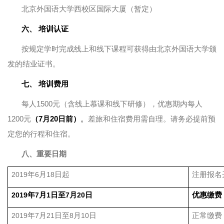
北京外国语大学西校区国际大厦（暂定）
六、
培训认证
按规定学时完成线上和线下课程可获得由北京外国语大学颁
发的结业证书。
七、
培训
费
用
每人1500元（含线上慕课和线下研修），优惠期内每人
1200元
（7月20日前）
。
差旅和住宿费用需自理。请务必提前预
定您的行程和住宿。
八、重要日期
年
月
日起
注册报名
2019
6
18
年
月
日至
月
日
优惠缴费
2019
7
1
7
20
年
月
日至
月
日
正常缴费
2019
7
21
8
10