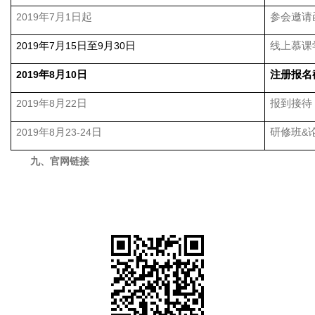
年
月
日起
参会邀请
2019
7
1
年
月
日至
月
日
线上慕课
2019
7
15
9
30
年
月
日
注册报名
2019
8
10
年
月
日
报到接待
2019
8
22
年
月
日
研修班
2019
8
23-24
&
九、官网链接