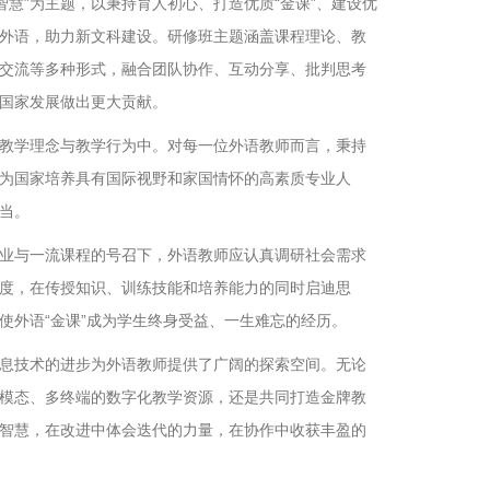
智慧”为主题，以秉持育人初心、打造优质“金课”、建设优
外语，助力新文科建设。研修班主题涵盖课程理论、教
交流等多种形式，融合团队协作、互动分享、批判思考
国家发展做出更大贡献。
教学理念与教学行为中。对每一位外语教师而言，秉持
为国家培养具有国际视野和家国情怀的高素质专业人
当。
业与一流课程的号召下，外语教师应认真调研社会需求
度，在传授知识、训练技能和培养能力的同时启迪思
使外语“金课”成为学生终身受益、一生难忘的经历。
息技术的进步为外语教师提供了广阔的探索空间。无论
模态、多终端的数字化教学资源，还是共同打造金牌教
智慧，在改进中体会迭代的力量，在协作中收获丰盈的