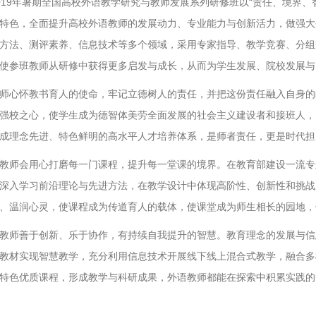
019年暑期全国高校外语教学研究与教师发展系列研修班以“责任、境界、
特色，全面提升高校外语教师的发展动力、专业能力与创新活力，做强大
方法、测评素养、信息技术等多个领域，采用专家指导、教学竞赛、分组
使参班教师从研修中获得更多启发与成长，从而为学生发展、院校发展与
师心怀教书育人的使命，牢记立德树人的责任，并把这份责任融入自身的
强校之心，使学生成为德智体美劳全面发展的社会主义建设者和接班人，
成理念先进、特色鲜明的高水平人才培养体系，是师者责任，更是时代担
教师会用心打磨每一门课程，提升每一堂课的境界。在教育部建设一流专
深入学习前沿理论与先进方法，在教学设计中体现高阶性、创新性和挑战
、温润心灵，使课程成为传道育人的载体，使课堂成为师生相长的园地，
教师善于创新、乐于协作，有持续自我提升的智慧。教育理念的发展与信
教材实现智慧教学，充分利用信息技术开展线下线上混合式教学，融合多
特色优质课程，形成教学与科研成果，外语教师都能在探索中积累实践的