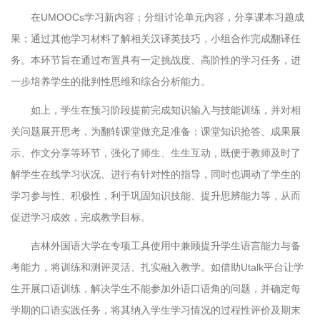
在UMOOCs学习新内容；分组讨论单元内容，分享课本习题成
果；通过其他学习材料了解相关汉译英技巧，小组合作完成翻译任
务。本环节旨在通过布置具有一定挑战度、高阶性的学习任务，进
一步培养学生的批判性思维和综合分析能力。
如上，学生在预习阶段提前完成知识输入与技能训练，并对相
关问题展开思考，为翻转课堂做充足准备；课堂知识抢答、成果展
示、作文分享等环节，强化了师生、生生互动，既便于教师及时了
解学生在线学习状况、进行有针对性的指导，同时也调动了学生的
学习参与性、积极性，利于巩固知识技能、提升思辨能力等，从而
促进学习成效，完成教学目标。
吉林外国语大学在专项工具使用中兼顾提升学生语言能力与备
考能力，将训练和测评灵活、扎实融入教学。如借助Utalk平台让学
生开展口语训练，解决学生不能参加外语口语角的问题，并确定每
学期的口语实践任务，将其纳入学生学习情况的过程性评价及期末