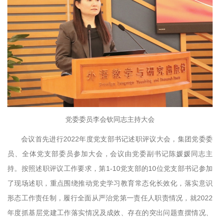
党委委员李会钦同志主持大会
会议首先进行2022年度党支部书记述职评议大会，集团党委委
员、全体党支部委员参加大会，会议由党委副书记陈媛媛同志主
持。按照述职评议工作要求，第1-10党支部的10位党支部书记参加
了现场述职，重点围绕推动党史学习教育常态化长效化，落实意识
形态工作责任制，履行全面从严治党第一责任人职责情况，就2022
年度抓基层党建工作落实情况及成效、存在的突出问题查摆情况、