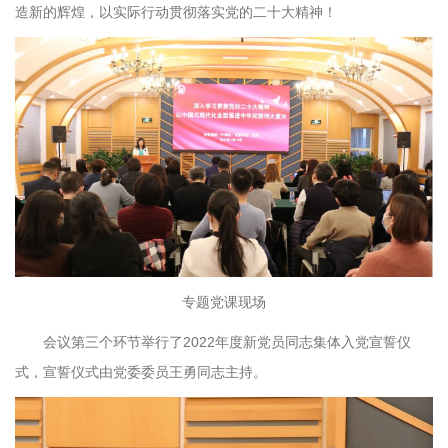
造新的辉煌，以实际行动贯彻落实党的二十大精神！
专题党课现场
会议第三个环节举行了2022年度新党员同志集体入党宣誓仪
式，宣誓仪式由党委委员王勇同志主持。