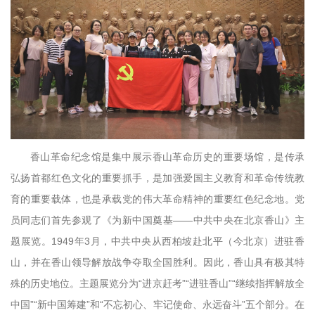
香山革命纪念馆是集中展示香山革命历史的重要场馆，是传承
弘扬首都红色文化的重要抓手，是加强爱国主义教育和革命传统教
育的重要载体，也是承载党的伟大革命精神的重要红色纪念地。党
员同志们首先参观了《为新中国奠基——中共中央在北京香山》主
题展览。1949年3月，中共中央从西柏坡赴北平（今北京）进驻香
山，并在香山领导解放战争夺取全国胜利。因此，香山具有极其特
殊的历史地位。主题展览分为“进京赶考”“进驻香山”“继续指挥解放全
中国”“新中国筹建”和“不忘初心、牢记使命、永远奋斗”五个部分。在