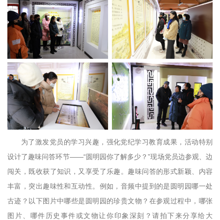
为了激发党员的学习兴趣，强化党纪学习教育成果，活动特别
设计了趣味问答环节——“圆明园你了解多少？”现场党员边参观、边
闯关，既收获了知识，又享受了乐趣。趣味问答的形式新颖、内容
丰富，突出趣味性和互动性。例如，音频中提到的是圆明园哪一处
古迹？以下图片中哪些是圆明园的珍贵文物？在参观过程中，哪张
图片、哪件历史事件或文物让你印象深刻？请拍下来分享给大