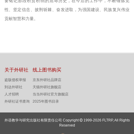
要铭记那段积贫积弱的屈辱历史，在今后的工作中，不断锤炼党
性、坚定信念、披荆斩棘、奋发进取，为强国建设、民族复兴伟业
贡献智慧和力量。
关于外研社
线上图书购买
盗版侵权举报
京东外研社品牌店
到达外研社
天猫外研社旗舰店
人才招聘
当当外研社官方旗舰店
外研社证书查询
2025年图书目录
外语教学与研究出版社有限责任公司 Copyright
1999-2026 FLTRP, All Rights
Reserved