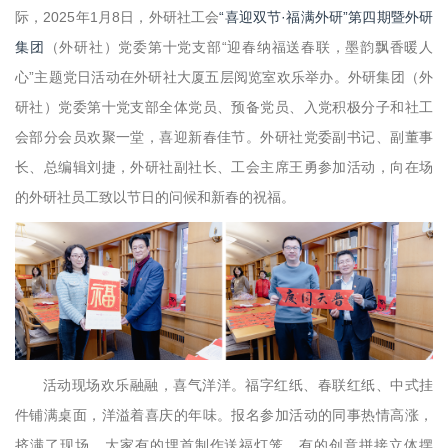
际，2025年1月8日，外研社工会
“喜迎双节·福满外研”第四期暨外研
集团
（外研社）党委第十党支部“迎春纳福送春联，墨韵飘香暖人
心”主题党日活动在外研社大厦五层阅览室欢乐举办。外研集团（外
研社）党委第十党支部全体党员、预备党员、入党积极分子和社工
会部分会员欢聚一堂，喜迎新春佳节。外研社党委副书记、副董事
长、总编辑刘捷，外研社副社长、工会主席王勇参加活动，向在场
的外研社员工致以节日的问候和新春的祝福。
活动现场欢乐融融，喜气洋洋。福字红纸、春联红纸、中式挂
件铺满桌面，洋溢着喜庆的年味。报名参加活动的同事热情高涨，
挤满了现场。大家有的埋首制作送福灯笼，有的创意拼接立体摆