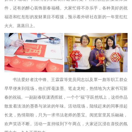
件，还有的醉心装饰新春福桶。大家忙得不亦乐乎，各种美好的祝
福语和红彤彤的发财果目不暇接，预示着外研社在新的一年里红红
火火、蒸蒸日上。
书法爱好者沈中锋、王霖霖等党员同志以及覃一彪等职工群众
早早便来到现场，他们挥毫泼墨、笔走龙蛇，热情地为大家书写新
春的祝福。一副副春联潇洒挥就，一个个“福”字跃然纸上，这些作品
散发着淡淡的墨香与浓浓的年味。活动现场，陆续赶来的同事排起
长龙，热情期盼，只为一求书法老师的墨宝。阅览室里其乐融融，
欢声笑语不断。活动一直持续到下午两点，大家还沉浸在喜悦的氛