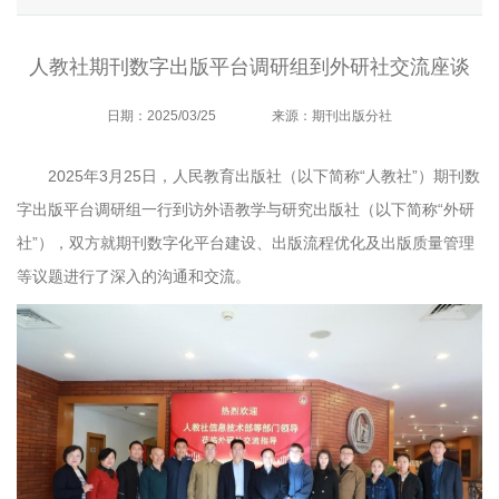
人教社期刊数字出版平台调研组到外研社交流座谈
日期：2025/03/25
来源：期刊出版分社
2025年3月25日，人民教育出版社（以下简称“人教社”）期刊数
字出版平台调研组一行到访外语教学与研究出版社（以下简称“外研
社”），双方就期刊数字化平台建设、出版流程优化及出版质量管理
等议题进行了深入的沟通和交流。