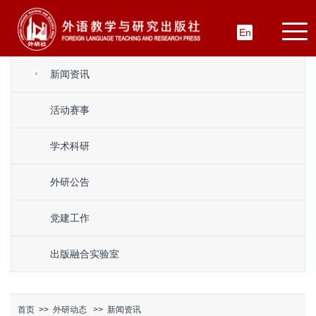
En
新闻资讯
活动赛事
学术科研
外研公告
党建工作
出版融合实验室
首页
>>
外研动态
>>
新闻资讯