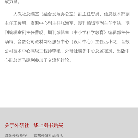
献力量。
人教社总编室（融合发展办公室）副主任贺男、信息技术部副
主任王俊明、资源中心副主任张海军、期刊编辑室副主任李洁、期
刊编辑室副主任曹睍、期刊编辑室《中小学科学教育》编辑部主任
汤梅、音数公司教材网络服务中心（设计中心）主任岳小龙、音数
公司技术中心高级工程师李艳，外研社编务中心总监崔岚、出版中
心副总监马建利参加了交流和讨论。
关于外研社
线上图书购买
盗版侵权举报
京东外研社品牌店