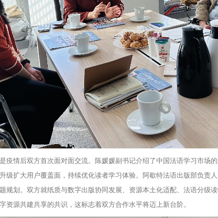
是疫情后双方首次面对面交流。陈媛媛副书记介绍了中国法语学习市场的
升级扩大用户覆盖面，持续优化读者学习体验。阿歇特法语出版部负责人Pier
题规划。双方就纸质与数字出版协同发展、资源本土化适配、法语分级读
字资源共建共享的共识，这标志着双方合作水平将迈上新台阶。