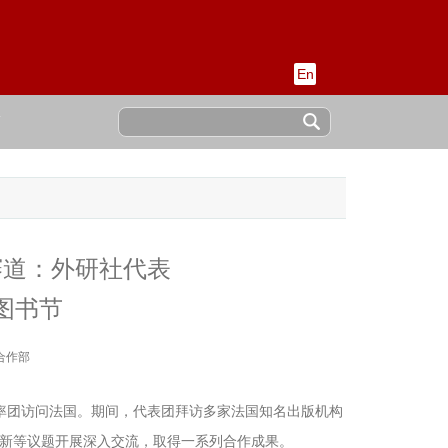
En
稿
赛道：外研社代表
图书节
合作部
媛率团访问法国。期间，代表团拜访多家法国知名出版机构
新等议题开展深入交流，取得一系列合作成果。