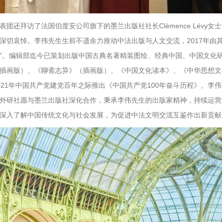
表团还拜访了法国伯度安公司旗下的墨兰出版社社长Clémence Lévy女士
深切哀悼。李伟先生生前不遗余力推动中法出版与人文交流，2017年由
”。编辑部迄今已策划出版中国古典名著精装图绘、经典中国、中国文化研
插画版）、《聊斋志异》（插画版）、《中国文化读本》、《中华思想文
021年中国共产党建党百年之际推出《中国共产党100年奋斗历程》。
外研社愿与墨兰出版社深化合作，秉承李伟先生的出版家精神，持续运营
深入了解中国传统文化与社会发展，为促进中法文明交流互鉴作出新贡献