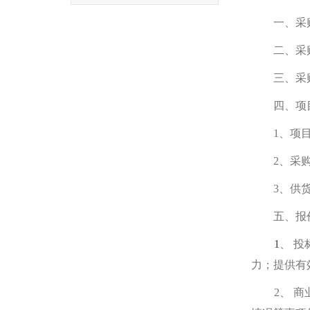
一、采
二、采
三、采购
四、
项
1
、项
2
、采
3
、供
五、报
1
、 
力；提供
有
2
、
商