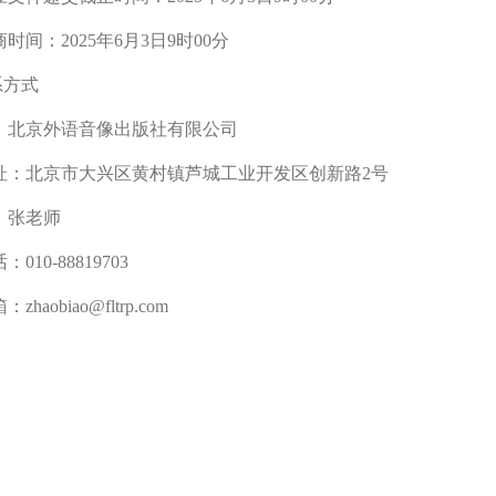
商时间：
202
5
年
6
月
3
日9时00分
系方式
：北京外语音像出版社有限公司
址：北京市大兴区黄村镇芦城工业开发区创新路2号
：
张老师
话：
010-88819703
haobiao@fltrp.com