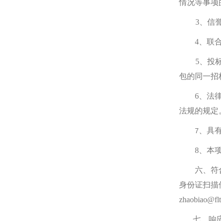
情况等事项
3
、信誉要
4
、联
5
、
投
包的同一招
6
、法
法规的规定
、具有
7
8
、本
六、符
身份证扫描
zhaobia
七、响