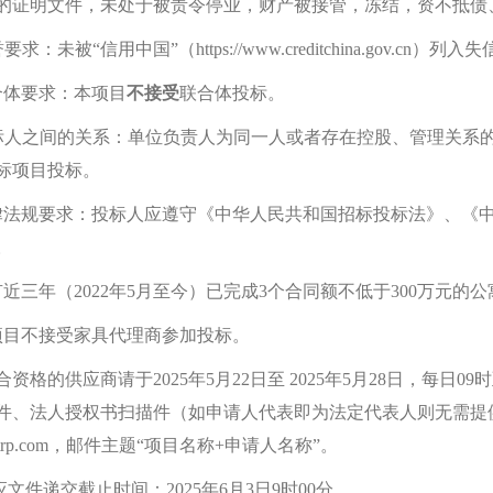
的证明文件，未处于被责令停业，财产被接管，冻结，资不抵债
求：未被“信用中国”（https://www.creditchina.gov.cn）
合体要求：本项目
不接受
联合体投标。
标人之间的关系：
单位负责人为同一人或者存在控股、管理关系
标项目投标。
律法规要求：投标人应遵守《中华人民共和国招标投标法》、《
。
近三年（2022年5月至今）已完成3个合同额不低于300万元的
项目不接受家具代理商参加投标。
合资格的供应商请于2025年
5
月
22
日至 2025年
5
月
28
日，每日09
件、法人授权书扫描件（如申请人代表即为法定代表人则无需提
o@fltrp.com，邮件主题“项目名称+申请人名称”。
应文件递交截止时间：
202
5
年
6
月
3
日9时00分