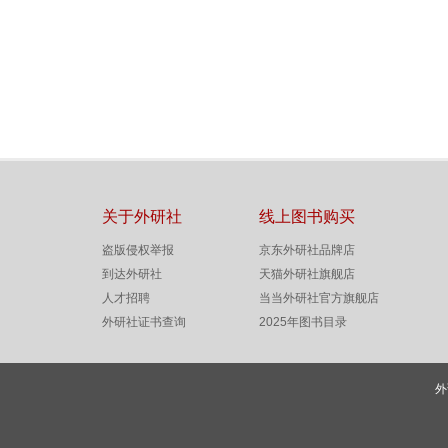
关于外研社
线上图书购买
盗版侵权举报
京东外研社品牌店
到达外研社
天猫外研社旗舰店
人才招聘
当当外研社官方旗舰店
外研社证书查询
2025年图书目录
外