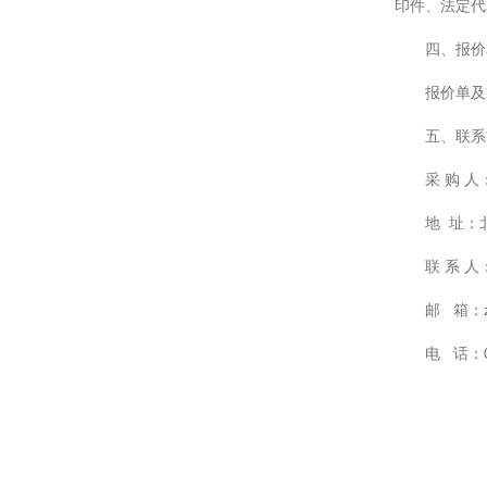
印件、法定代
四、报价
报价单及
五、联系
采 购 
地 址：
联 系 
邮 箱：zh
电 话：01