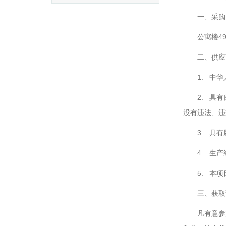
一、采购
公寓楼4
二、供应
1. 中
2. 具
没有违法、违
3. 具
4. 生
5. 本
三、获取
凡有意参