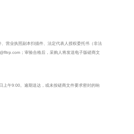
份证扫描件、营业执照副本扫描件、法定代表人授权委托书（非法
ao@fltrp.com；审验合格后，采购人将发送电子版磋商文
6日上午9:00。逾期送达，或未按磋商文件要求密封的响