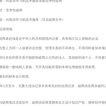
名称：AI英语学习机技术服务采购竞争性磋商
方式：竞争性磋商
内容：AI英语学习机技术服务（详见磋商文件）
供应商资格
参与磋商者必须是在中华人民共和国境内注册，具有独立法人资格的企业。
单位负责人为同一人或者存在控股、管理关系的不同单位，不得同时参加本
与外研社存在利害关系可能影响磋商公正性的法人、其他组织或个人，不得参
具有增值税一般纳税人资格，可开具结账所需的本单位增值税专用发票。
具有健全的财务会计制度。
2022年1月至今，无重大违法记录并具有良好的信用记录，磋商供应商未
如参与磋商项目涉及软件，磋商供应商需拥有自主设计知识产权，拥有软件授