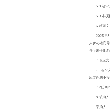
5.8 
5.9 
6.磋商
2025
人参与磋商需
件至来件邮箱
7.响应
7.1响
应文件恕不接
7.2磋商
8.采购
采购人：