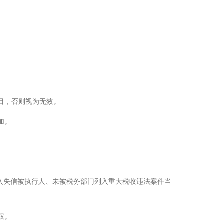
项目，否则视为无效。
加。
被列入失信被执行人、未被税务部门列入重大税收违法案件当
权。