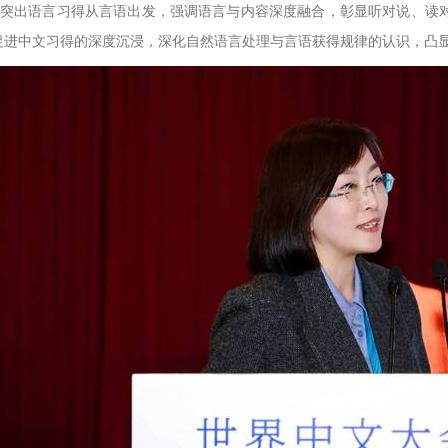
突出语言习得从言语出发，强调语言与内容深度融合，彰显听对说、读对
促进中文习得的深度沉浸，深化自然语言处理与言语获得规律的认识，凸