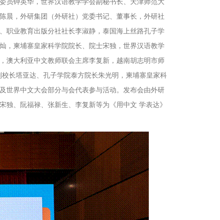
委员钟英华，世界汉语教学学会副秘书长、天津师范大
陈晨，外研集团（外研社）党委书记、董事长，外研社
、职业教育出版分社社长李淑静，泰国海上丝路孔子学
灿，柬埔寨皇家科学院院长、院士宋独，世界汉语教学
，澳大利亚中文教师联会主席李复新，越南胡志明市师
副校长塔亚达、孔子学院泰方院长朱光明，柬埔寨皇家科
及世界中文大会部分与会代表参与活动。发布会由外研
宋独、阮福禄、张新生、李复新等为《用中文 学表达》