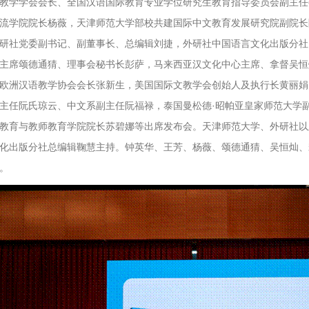
教学学会会长、全国汉语国际教育专业学位研究生教育指导委员会副主任
流学院院长杨薇，天津师范大学部校共建国际中文教育发展研究院副院长
研社党委副书记、副董事长、总编辑刘捷，外研社中国语言文化出版分社
主席颂德通猜、理事会秘书长彭萨，马来西亚汉文化中心主席、拿督吴恒
欧洲汉语教学协会会长张新生，美国国际文教学会创始人及执行长黄丽娟
主任阮氏琼云、中文系副主任阮福禄，泰国曼松德·昭帕亚皇家师范大学
教育与教师教育学院院长苏碧娜等出席发布会。天津师范大学、外研社以
化出版分社总编辑鞠慧主持。钟英华、王芳、杨薇、颂德通猜、吴恒灿、
。