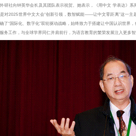
外研社向钟英华会长及其团队表示祝贺。她表示，《用中文 学表达》系
是对2025世界中文大会“创新引领，数智赋能——让中文零距离”这一
确了“国际化、数字化”双轮驱动战略，始终致力于搭建让中国认识世界
服务工作，与全球学界同仁并肩前行，为语言教育的繁荣发展注入更多智