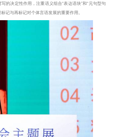
写的决定性作用，注重语义组合“表达语块”和“元句型句
显标记与再标记对个体言语发展的重要作用。