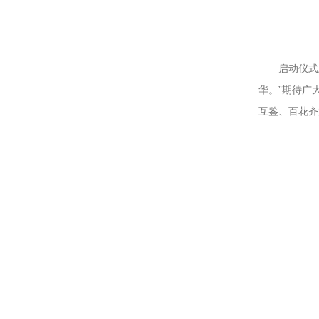
启动仪式上
华。”期待广
互鉴、百花齐