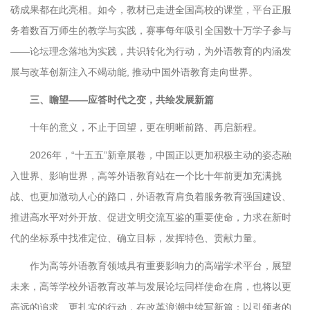
磅成果都在此亮相。如今，教材已走进全国高校的课堂，平台正服
务着数百万师生的教学与实践，赛事每年吸引全国数十万学子参与
——论坛理念落地为实践，共识转化为行动，为外语教育的内涵发
展与改革创新注入不竭动能, 推动中国外语教育走向世界。
三、瞻望——应答时代之变，共绘发展新篇
十年的意义，不止于回望，更在明晰前路、再启新程。
2026年，“十五五”新章展卷，中国正以更加积极主动的姿态融
入世界、影响世界，高等外语教育站在一个比十年前更加充满挑
战、也更加激动人心的路口，外语教育肩负着服务教育强国建设、
推进高水平对外开放、促进文明交流互鉴的重要使命，力求在新时
代的坐标系中找准定位、确立目标，发挥特色、贡献力量。
作为高等外语教育领域具有重要影响力的高端学术平台，展望
未来，高等学校外语教育改革与发展论坛同样使命在肩，也将以更
高远的追求、更扎实的行动，在改革浪潮中续写新篇：以引领者的