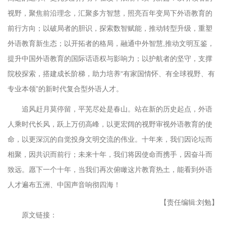
视野，聚焦前沿理念，汇聚多方智慧，照亮百年变局下外语教育的
前行方向；以破局者的胆识，探索数智赋能，推动转型升级，重塑
外语教育新生态；以开拓者的格局，融通中外智慧,推动文明互鉴，
提升中国外语教育的国际话语权与影响力；以护航者的坚守，支撑
院校探索，搭建成长阶梯，助力培养“有家国情怀、有全球视野、有
专业本领”的新时代复合型外语人才。
追风赶月莫停留，平芜尽处是春山。站在新的历史起点，外语
人乘时代长风，跃上万仞高峰，以更宏阔的视野审视外语教育的使
命，以更深沉的自觉投身文明交流的伟业。十年来，我们因论坛而
相聚，因共识而前行；未来十年，我们将因使命而携手，因奋斗而
致远。愿下一个十年，当我们再次俯瞰这片教育热土，能看到外语
人才遍布五洲、中国声音响彻四海！
【责任编辑:刘勉】
原文链接：