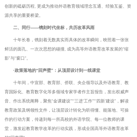
创新的砥砺历程, 更成为推动外语教育领域理念互通、经验互鉴、资
源共享的重要桥梁。
二、同行——镌刻时代坐标，共历改革风雨
十年长卷，镌刻着无数真实而具体的改革瞬间，映照着一张张
鲜活的面孔、一次次思想的碰撞, 成为高等外语教育改革发展的“缩
影”与“窗口”。
·政策落地的“回声壁”：从顶层设计到一线课堂
十年间，中宣部、教育部、侨联、央企领导以及外语教育、教
育国际化、教育数字化等多领域专家学者作主旨报告，发出权威声
音、作出系统阐释，聚焦“金课建设”“‘三进’工作”“‘四新’建设”，解读
教育政策及纲领性文件，让顶层设计转化为听得懂、能落地、可操
作的行动方案，传递到每一所高校的外语学院、每一位教师的课
堂，激发起教育教学改革的行动实践，形成全国高等外语教育改革