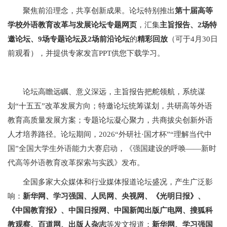
聚焦前沿理念，共享创新成果。论坛特别推出
第十届高等
学校外语教育改革与发展论坛专题网页
，汇集
主旨报告、
2
场特
邀论坛、
9
场专题论坛及
2
场前沿论坛
的
精彩回放
（可于4月30日
前观看），并提供专家发言PPT供您下载学习。
论坛高瞻远瞩、意义深远，主旨报告把舵领航，系统谋
划“十五五”改革发展方向；特邀论坛统筹谋划，共研高等外语
教育高质量发展方案；专题论坛凝心聚力，共商拔尖创新外语
人才培养路径。论坛期间，
2026“外研社·国才杯”“理解当代中
国”全国大学生外语能力大赛启动
，
《强国建设的呼唤——新时
代高等外语教育改革探索与实践》发布
。
全国多家大众媒体和行业媒体报道论坛盛况，产生广泛影
响：
新华网、学习强国、人民网、央视网、《光明日报》、
《中国教育报》、中国日报网、中国新闻出版广电网、搜狐科
教观察、百道网、出版人杂志
等发文报道；
新华网、学习强国