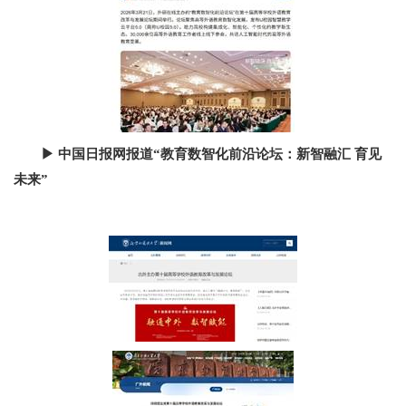
▶
中国日报网报道
“
教育数智化前沿论坛：新智融汇
育见
未来
”