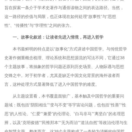
旨在探索一条介于学术史著作与通俗读物之间的表达路径。当然，
这一路径的价值与局限，也正体现在如何处理“故事性”与“思想
性”、“传播性”与“学理性”之间的张力。
一、故事化叙述：让读者先进入情境，再进入哲学
本书最鲜明的特点是以“故事化”方式讲述中国哲学。与传统哲学
史著作侧重概念梳理、理论系统和思想源流的写法不同，它通过38
个主题故事，将抽象的哲学问题还原到历史场景、人物际遇与思想
交锋之中。对于初学者，尤其是缺乏中国文化背景的海外读者而
言，这种处理方式显著降低了进入中国哲学的难度。
从主题设置看，本书覆盖面较广，基本触及中国哲学的重要问
题域：既包括“阴阳相生”“变与不变”等宇宙论问题，也包括“性善”“性
恶”的人性论、“仁爱”“兼爱”的伦理论、“白马非马”“离坚白”的名理思
辨，以及“克明俊德”“民惟邦本”“无为而治”“道法自然”等政治伦理与生
命智慧主题。整体而言，这38个主题构成了一条较为清晰的中国哲