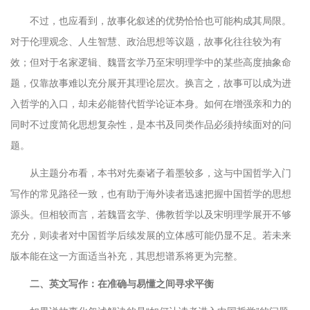
不过，也应看到，故事化叙述的优势恰恰也可能构成其局限。
对于伦理观念、人生智慧、政治思想等议题，故事化往往较为有
效；但对于名家逻辑、魏晋玄学乃至宋明理学中的某些高度抽象命
题，仅靠故事难以充分展开其理论层次。换言之，故事可以成为进
入哲学的入口，却未必能替代哲学论证本身。如何在增强亲和力的
同时不过度简化思想复杂性，是本书及同类作品必须持续面对的问
题。
从主题分布看，本书对先秦诸子着墨较多，这与中国哲学入门
写作的常见路径一致，也有助于海外读者迅速把握中国哲学的思想
源头。但相较而言，若魏晋玄学、佛教哲学以及宋明理学展开不够
充分，则读者对中国哲学后续发展的立体感可能仍显不足。若未来
版本能在这一方面适当补充，其思想谱系将更为完整。
二、英文写作：在准确与易懂之间寻求平衡