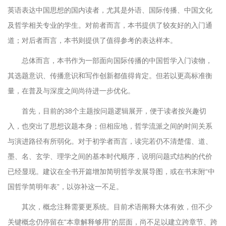
英语表达中国思想的国内读者，尤其是外语、国际传播、中国文化
及哲学相关专业的学生。对前者而言，本书提供了较友好的入门通
道；对后者而言，本书则提供了值得参考的表达样本。
总体而言，本书作为一部面向国际传播的中国哲学入门读物，
其选题意识、传播意识和写作创新都值得肯定。但若以更高标准衡
量，在普及与深度之间尚待进一步优化。
首先，目前的38个主题按问题逻辑展开，便于读者按兴趣切
入，也突出了思想议题本身；但相应地，哲学流派之间的时间关系
与演进路径有所弱化。对于初学者而言，读完若仍不清楚儒、道、
墨、名、玄学、理学之间的基本时代顺序，说明问题式结构的代价
已经显现。建议在全书开篇增加简明哲学发展导图，或在书末附“中
国哲学简明年表”，以弥补这一不足。
其次，概念注释需要更系统。目前术语阐释大体有效，但不少
关键概念仍停留在“本章解释够用”的层面，尚不足以建立跨章节、跨