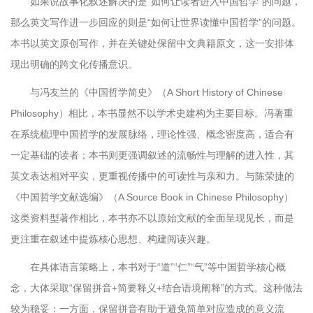
如果说故事化叙述解决的是“如何让读者进入中国哲学”的问题，
那么英文写作进一步回应的则是“如何让世界读懂中国哲学”的问题。
本书以英文原创写作，并在关键处保留中文典籍原文，这一安排体
现出明确的跨文化传播意识。
与冯友兰的《中国哲学简史》（A Short History of Chinese
Philosophy）相比，本书显然不以学术史建构为主要目标。冯著重
在系统梳理中国哲学的发展脉络，理论性强、概念密度高，适合有
一定基础的读者；本书则更强调叙述的流畅性与理解的进入性，其
英文表达相对平实，更重视传播中的可读性与亲和力。与陈荣捷的
《中国哲学文献选编》（A Source Book in Chinese Philosophy）
这类资料型著作相比，本书亦不以原始文献的全面呈现见长，而是
更注重在叙述中提炼核心思想、构建阅读兴趣。
在具体语言策略上，本书对于“道”“仁”“气”等中国哲学核心概
念，大体采取“保留拼音+简要释义+结合语境阐释”的方式。这种做法
较为稳妥：一方面，保留拼音有助于避免简单对应造成的意义流