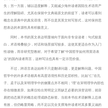
失；另一方面，辅以适度解释，又能减少海外读者因陌生术语而产
生的理解阻碍。尤其在保留中文典籍原文的前提下，读者可以看到
概念在原典中的真实语境，而不仅是其英文转写形式，这对保持思
想表达的本源性具有积极意义。
同时，本书的英文表达明显倾向于面向非专业读者：句式较直
白，术语堆叠较少，对话和场景描写较多。这使其更适合作为入门
性读物，而非研究型教材。对于希望了解“中国哲学如何用英语表
达”的国内读者而言，这种写法也具有一定示范价值。
不过，跨语言表达始终不只是翻译问题，更是解释问题。中国
哲学中的许多术语都具有高度语境性和历史层积性。比如“仁”在孔
子、孟子以及宋明理学中的侧重点并不相同；“理”在宋明理学内部也
存在细微差异。如果仅给出简明定义而缺乏必要的演变说明，就容
易把动态展开的概念处理成静态标签。当前本书在术语解释上总体
有效，但仍略显简略，尚不足以完全支撑海外读者对其多重义涵的