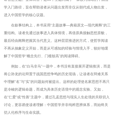
学入门路径，旨在帮助读者从问题出发而非仅从朝代或人物出发，
进入中国哲学的核心议题。
在叙事结构上，本书采用“主题故事—典籍原文—现代阐释”的三
重结构。读者先通过故事进入具体情境，再借原典接触思想原貌，
最后经由阐释把握其当代意义。这种层层推进的方式，使哲学阅读
不再从抽象定义开始，而是从可感知的经验与情境入手，较好地缓
解了中国哲学“概念先行、门槛较高”的阅读障碍。
例如，在“白马非马”一题中，本书没有直接展开逻辑推演，而是
将公孙龙的论辩置于战国思想争鸣的历史现场，让读者在辩难关系
中理解“名”与“实”的问题如何被提出。这样的处理使名家思想不再只
是冷峻的逻辑命题，而成为具体历史语境中的观念实验。又如，
在“仁爱”或“性善”主题中，通过孔孟思想与现实人生处境的关联切入
讨论，更容易使读者理解：中国哲学并非纯粹思辨体系，而始终关
切人伦秩序与生命实践。