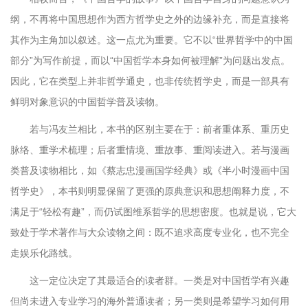
纲，不再将中国思想作为西方哲学史之外的边缘补充，而是直接将
其作为主角加以叙述。这一点尤为重要。它不以“世界哲学中的中国
部分”为写作前提，而以“中国哲学本身如何被理解”为问题出发点。
因此，它在类型上并非哲学通史，也非传统哲学史，而是一部具有
鲜明对象意识的中国哲学普及读物。
若与冯友兰相比，本书的区别主要在于：前者重体系、重历史
脉络、重学术梳理；后者重情境、重故事、重阅读进入。若与漫画
类普及读物相比，如《蔡志忠漫画国学经典》或《半小时漫画中国
哲学史》，本书则明显保留了更强的原典意识和思想阐释力度，不
满足于“轻松有趣”，而仍试图维系哲学的思想密度。也就是说，它大
致处于学术著作与大众读物之间：既不追求高度专业化，也不完全
走娱乐化路线。
这一定位决定了其最适合的读者群。一类是对中国哲学有兴趣
但尚未进入专业学习的海外普通读者；另一类则是希望学习如何用