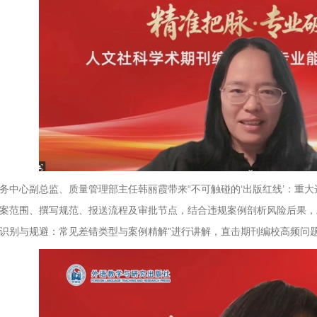
务中心副总监、质量管理部主任韩丽霞带来“不可触碰的‘出版红线’：重
案范围、撰写规范、报送流程及审批节点，结合违规案例剖析风险后果，
识别与规避：常见差错类型与案例精解”进行讲解，直击期刊编校高频问