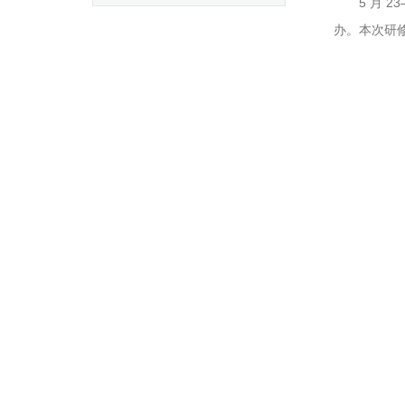
5
月 2
办。本次研