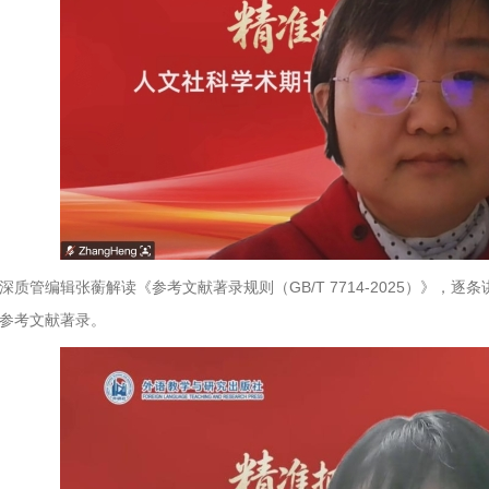
深质管编辑张蘅解读《参考文献著录规则（GB/T 7714-2025）》
参考文献著录。