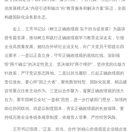
动发展模式从“内容引进和输出”向“教育服务和解决方案”跃迁，全面
构建国际化业务新生态。
会上，王芳书记以《树立正确政绩观 实干担当促发展》为题讲
授专题党课，推动树立和践行正确政绩观学习教育走深走实，引领
企业高质量发展。她结合外研社企业文化，向广大党员干部提出四
点要求：一是以正直立身，守牢正确政绩观的底线红线。深刻领
悟“两个确立”的决定性意义、坚决做到“两个维护”，坚持党的出版方
针政策，严守意识形态阵地。二是以担当履职，扛起正确政绩观的
责任使命。要心怀“国之大者”，聚焦数智转型、国际化拓展、精品建
设等重点任务主动作为。三是以合作聚力，凝聚正确政绩观的强大
合力。要牢固树立全社“一盘棋”思想，进一步打破部门壁垒，加强跨
岗位协同联动。四是以制度固本，夯实正确政绩观的长效保障。要
持续完善全业务链条规章制度，依规管人管事、严控经营风险。
王芳书记强调，“正直、担当、合作”的核心价值观是企业稳步发