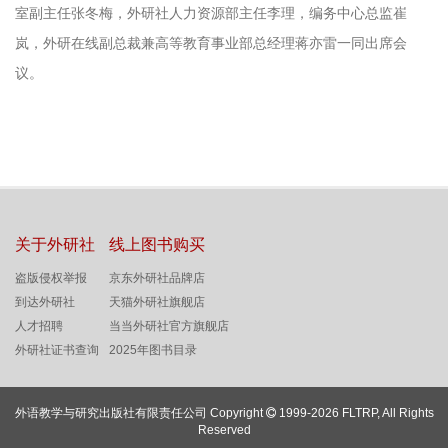
室副主任张冬梅，外研社人力资源部主任李理，编务中心总监崔
岚，外研在线副总裁兼高等教育事业部总经理蒋亦雷一同出席会
议。
关于外研社
线上图书购买
盗版侵权举报
京东外研社品牌店
到达外研社
天猫外研社旗舰店
人才招聘
当当外研社官方旗舰店
外研社证书查询
2025年图书目录
外语教学与研究出版社有限责任公司 Copyright
1999-2026 FLTRP, All Rights
Reserved