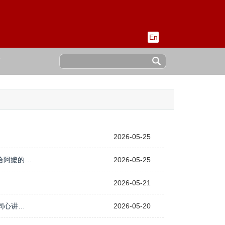
En
稿
2026-05-25
光影润初心 侨韵承家国——外研集团（外研社）党委第十七党支部组织观看《给阿嬷的情书》
2026-05-25
2026-05-21
外研集团（外研社）党委第四党支部与民进北京外国语大学支部成功举办“智荟同心讲堂——AI工具应用讲座”
2026-05-20