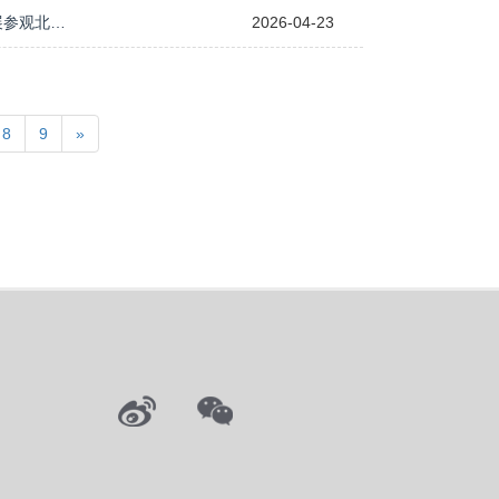
缅怀革命先烈，践行正确政绩观——外研集团（外研社）党委第十二党支部开展参观北大红楼主题党建活动
2026-04-23
8
9
»