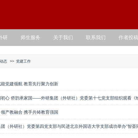
外研
师生服务
关于我们
联系我们
作者投
动态
>>
党建工作
赋能党建领航 教育先行聚力创新
引领产教融合 携手共铸教育强国