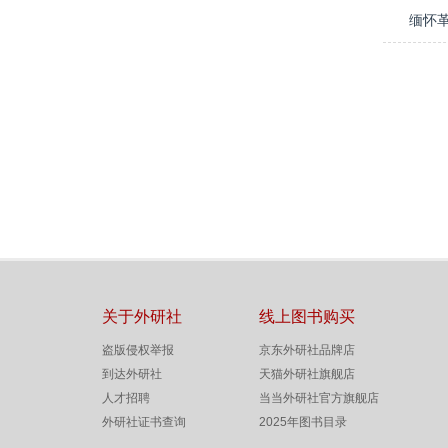
关于外研社
线上图书购买
盗版侵权举报
京东外研社品牌店
到达外研社
天猫外研社旗舰店
人才招聘
当当外研社官方旗舰店
外研社证书查询
2025年图书目录