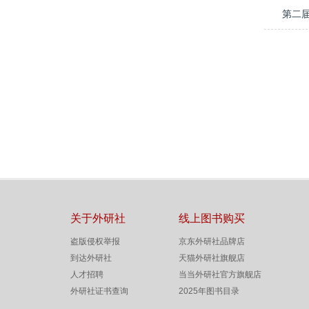
第二
关于外研社
线上图书购买
盗版侵权举报
京东外研社品牌店
到达外研社
天猫外研社旗舰店
人才招聘
当当外研社官方旗舰店
外研社证书查询
2025年图书目录