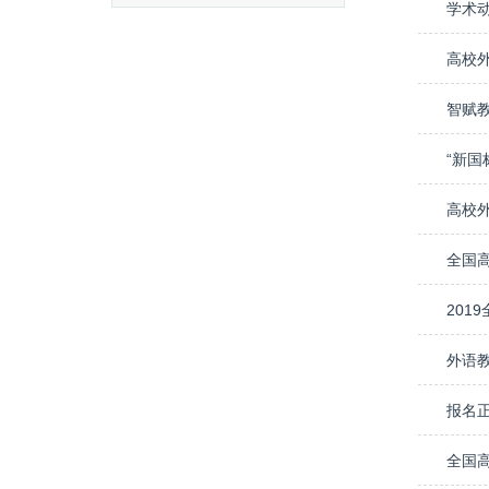
学术
高校
智赋
“新
高校
20
外语
全国高