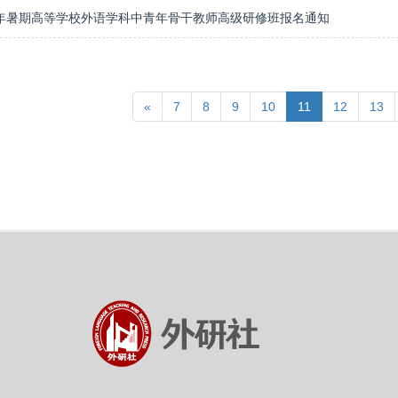
19年暑期高等学校外语学科中青年骨干教师高级研修班报名通知
«
7
8
9
10
11
12
13