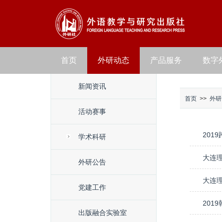
首页
外研动态
产品服务
数字
新闻资讯
首页
>>
外研
活动赛事
201
学术科研
大连理
外研公告
大连
党建工作
20
出版融合实验室