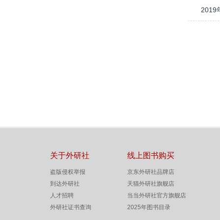
20
关于外研社
线上图书购买
盗版侵权举报
京东外研社品牌店
到达外研社
天猫外研社旗舰店
人才招聘
当当外研社官方旗舰店
外研社证书查询
2025年图书目录